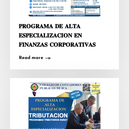
𝐏𝐑𝐎𝐆𝐑𝐀𝐌𝐀 𝐃𝐄 𝐀𝐋𝐓𝐀
𝐄𝐒𝐏𝐄𝐂𝐈𝐀𝐋𝐈𝐙𝐀𝐂𝐈𝐎𝐍 𝐄𝐍
𝐅𝐈𝐍𝐀𝐍𝐙𝐀𝐒 𝐂𝐎𝐑𝐏𝐎𝐑𝐀𝐓𝐈𝐕𝐀𝐒
Read more