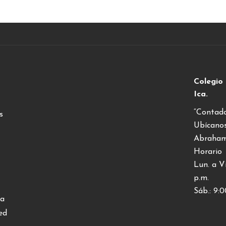
Colegio
Ica.
“Contado
s
Ubícano
Abraham 
Horario
Lun. a Vi
p.m.
Sáb.: 9:0
ia
ed