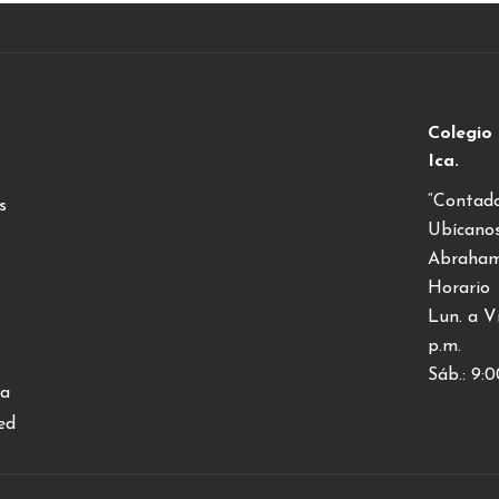
Colegio
Ica.
“Contado
s
Ubícano
Abraham 
Horario
Lun. a Vi
p.m.
Sáb.: 9:0
ia
ed