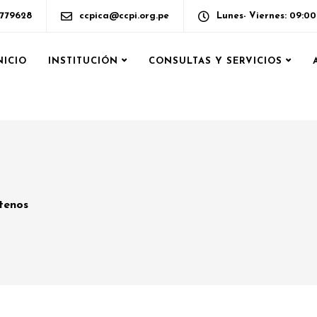
6779628
ccpica@ccpi.org.pe
Lunes- Viernes: 09:0
NICIO
INSTITUCIÓN
CONSULTAS Y SERVICIOS
tenos