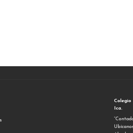
Colegio
Ica.
“Contado
s
Ubícano