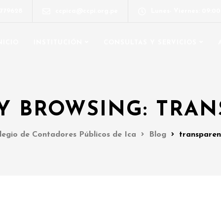
6779628
ccpica@ccpi.org.pe
Lunes- Viernes: 09:0
NICIO
INSTITUCIÓN
CONSULTAS Y SERVICIOS
Y BROWSING: TRAN
legio de Contadores Públicos de Ica
Blog
transparen