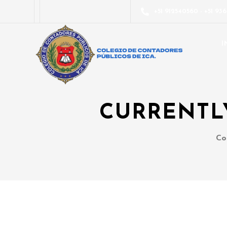
+51 912540560 - +51 93
I
CURRENTL
Co