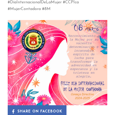
#DíaInternacionalDeLaMujer #CCPIca
#MujerContadora #8M
SHARE ON FACEBOOK