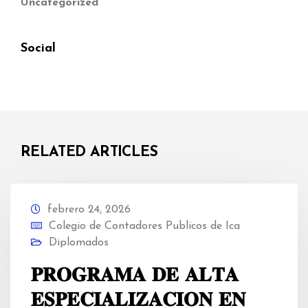
Uncategorized
Social
RELATED ARTICLES
febrero 24, 2026
Colegio de Contadores Publicos de Ica
Diplomados
𝐏𝐑𝐎𝐆𝐑𝐀𝐌𝐀 𝐃𝐄 𝐀𝐋𝐓𝐀
𝐄𝐒𝐏𝐄𝐂𝐈𝐀𝐋𝐈𝐙𝐀𝐂𝐈𝐎𝐍 𝐄𝐍