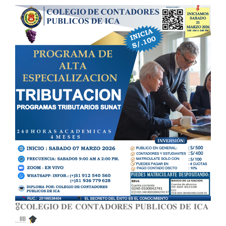
🎖𝐂𝐎𝐋𝐄𝐆𝐈𝐎 𝐃𝐄 𝐂𝐎𝐍𝐓𝐀𝐃𝐎𝐑𝐄𝐒 𝐏𝐔𝐁𝐋𝐈𝐂𝐎𝐒 𝐃𝐄 𝐈𝐂𝐀
…!!!!