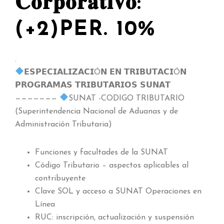
𝐂𝐨𝐫𝐩𝐨𝐫𝐚𝐭𝐢𝐯𝐨:
(+2)PER. 10%
.
𝗘𝗦𝗣𝗘𝗖𝗜𝗔𝗟𝗜𝗭𝗔𝗖𝗜Ó𝗡 𝗘𝗡 𝗧𝗥𝗜𝗕𝗨𝗧𝗔𝗖𝗜Ó𝗡
𝗣𝗥𝗢𝗚𝗥𝗔𝗠𝗔𝗦 𝗧𝗥𝗜𝗕𝗨𝗧𝗔𝗥𝗜𝗢𝗦 𝗦𝗨𝗡𝗔𝗧
———————
SUNAT -CODIGO TRIBUTARIO
(Superintendencia Nacional de Aduanas y de
Administración Tributaria)
Funciones y facultades de la SUNAT
Código Tributario – aspectos aplicables al
contribuyente
Clave SOL y acceso a SUNAT Operaciones en
Línea
RUC: inscripción, actualización y suspensión