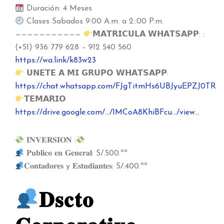
Duración: 4 Meses
Clases Sabados 9:00 A.m. a 2::00 P.m.
———————————
𝗠𝗔𝗧𝗥𝗜𝗖𝗨𝗟𝗔 𝗪𝗛𝗔𝗧𝗦𝗔𝗣𝗣: :
(+51) 936 779 628 – 912 540 560
https://wa.link/k83w23
𝗨𝗡𝗘𝗧𝗘 𝗔 𝗠𝗜 𝗚𝗥𝗨𝗣𝗢 𝗪𝗛𝗔𝗧𝗦𝗔𝗣𝗣:
https://chat.whatsapp.com/FJgTitmHs6UBJyuEPZJ0TR
𝗧𝗘𝗠𝗔𝗥𝗜𝗢
https://drive.google.com/…/1MCoA8KhiBFcu…/view…
𝐈𝐍𝐕𝐄𝐑𝐒𝐈𝐎𝐍 :
𝐏𝐮𝐛𝐥𝐢𝐜𝐨 𝐞𝐧 𝐆𝐞𝐧𝐞𝐫𝐚𝐥: S/.500.ºº
𝐂𝐨𝐧𝐭𝐚𝐝𝐨𝐫𝐞𝐬 y 𝐄𝐬𝐭𝐮𝐝𝐢𝐚𝐧𝐭𝐞𝐬: S/.400.ºº
𝐃𝐬𝐜𝐭𝐨