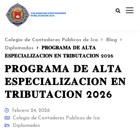
Colegio de Contadores Públicos de Ica
Blog
Diplomados
𝐏𝐑𝐎𝐆𝐑𝐀𝐌𝐀 𝐃𝐄 𝐀𝐋𝐓𝐀
𝐄𝐒𝐏𝐄𝐂𝐈𝐀𝐋𝐈𝐙𝐀𝐂𝐈𝐎𝐍 𝐄𝐍 𝐓𝐑𝐈𝐁𝐔𝐓𝐀𝐂𝐈𝐎𝐍 2026
𝐏𝐑𝐎𝐆𝐑𝐀𝐌𝐀 𝐃𝐄 𝐀𝐋𝐓𝐀
𝐄𝐒𝐏𝐄𝐂𝐈𝐀𝐋𝐈𝐙𝐀𝐂𝐈𝐎𝐍 𝐄𝐍
𝐓𝐑𝐈𝐁𝐔𝐓𝐀𝐂𝐈𝐎𝐍 2026
febrero 24, 2026
Colegio de Contadores Publicos de Ica
Diplomados