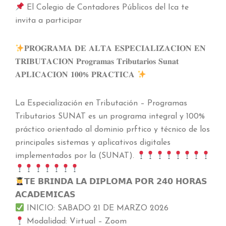
El Colegio de Contadores Públicos del Ica te
invita a participar
𝐏𝐑𝐎𝐆𝐑𝐀𝐌𝐀 𝐃𝐄 𝐀𝐋𝐓𝐀 𝐄𝐒𝐏𝐄𝐂𝐈𝐀𝐋𝐈𝐙𝐀𝐂𝐈𝐎𝐍 𝐄𝐍
𝐓𝐑𝐈𝐁𝐔𝐓𝐀𝐂𝐈𝐎𝐍 𝐏𝐫𝐨𝐠𝐫𝐚𝐦𝐚𝐬 𝐓𝐫𝐢𝐛𝐮𝐭𝐚𝐫𝐢𝐨𝐬 𝐒𝐮𝐧𝐚𝐭
𝐀𝐏𝐋𝐈𝐂𝐀𝐂𝐈𝐎𝐍 𝟏𝟎𝟎% 𝐏𝐑𝐀𝐂𝐓𝐈𝐂𝐀
La Especialización en Tributación – Programas
Tributarios SUNAT es un programa integral y 100%
práctico orientado al dominio prftico y técnico de los
principales sistemas y aplicativos digitales
implementados por la (SUNAT).
𝗧𝗘 𝗕𝗥𝗜𝗡𝗗𝗔 𝗟𝗔 𝗗𝗜𝗣𝗟𝗢𝗠𝗔 𝗣𝗢𝗥 𝟮𝟰𝟬 𝗛𝗢𝗥𝗔𝗦
𝗔𝗖𝗔𝗗𝗘𝗠𝗜𝗖𝗔𝗦
INICIO: SABADO 21 DE MARZO 2026
Modalidad: Virtual – Zoom