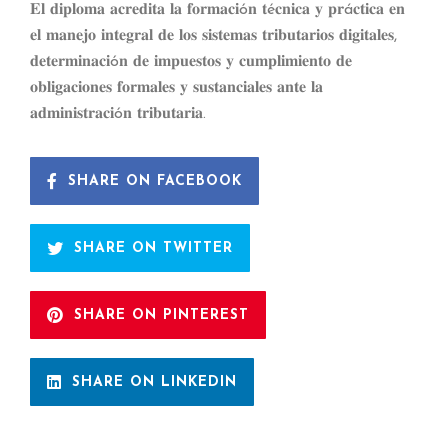
𝐄𝐥 𝐝𝐢𝐩𝐥𝐨𝐦𝐚 𝐚𝐜𝐫𝐞𝐝𝐢𝐭𝐚 𝐥𝐚 𝐟𝐨𝐫𝐦𝐚𝐜𝐢ó𝐧 𝐭é𝐜𝐧𝐢𝐜𝐚 𝐲 𝐩𝐫á𝐜𝐭𝐢𝐜𝐚 𝐞𝐧
𝐞𝐥 𝐦𝐚𝐧𝐞𝐣𝐨 𝐢𝐧𝐭𝐞𝐠𝐫𝐚𝐥 𝐝𝐞 𝐥𝐨𝐬 𝐬𝐢𝐬𝐭𝐞𝐦𝐚𝐬 𝐭𝐫𝐢𝐛𝐮𝐭𝐚𝐫𝐢𝐨𝐬 𝐝𝐢𝐠𝐢𝐭𝐚𝐥𝐞𝐬,
𝐝𝐞𝐭𝐞𝐫𝐦𝐢𝐧𝐚𝐜𝐢ó𝐧 𝐝𝐞 𝐢𝐦𝐩𝐮𝐞𝐬𝐭𝐨𝐬 𝐲 𝐜𝐮𝐦𝐩𝐥𝐢𝐦𝐢𝐞𝐧𝐭𝐨 𝐝𝐞
𝐨𝐛𝐥𝐢𝐠𝐚𝐜𝐢𝐨𝐧𝐞𝐬 𝐟𝐨𝐫𝐦𝐚𝐥𝐞𝐬 𝐲 𝐬𝐮𝐬𝐭𝐚𝐧𝐜𝐢𝐚𝐥𝐞𝐬 𝐚𝐧𝐭𝐞 𝐥𝐚
𝐚𝐝𝐦𝐢𝐧𝐢𝐬𝐭𝐫𝐚𝐜𝐢ó𝐧 𝐭𝐫𝐢𝐛𝐮𝐭𝐚𝐫𝐢𝐚.
SHARE ON FACEBOOK
SHARE ON TWITTER
SHARE ON PINTEREST
SHARE ON LINKEDIN