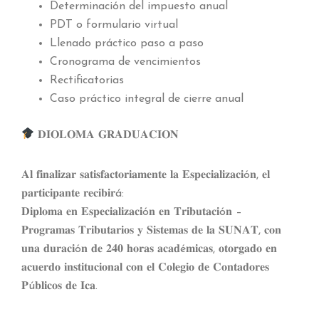
Determinación del impuesto anual
PDT o formulario virtual
Llenado práctico paso a paso
Cronograma de vencimientos
Rectificatorias
Caso práctico integral de cierre anual
𝐃𝐈𝐎𝐋𝐎𝐌𝐀 𝐆𝐑𝐀𝐃𝐔𝐀𝐂𝐈𝐎𝐍
𝐀𝐥 𝐟𝐢𝐧𝐚𝐥𝐢𝐳𝐚𝐫 𝐬𝐚𝐭𝐢𝐬𝐟𝐚𝐜𝐭𝐨𝐫𝐢𝐚𝐦𝐞𝐧𝐭𝐞 𝐥𝐚 𝐄𝐬𝐩𝐞𝐜𝐢𝐚𝐥𝐢𝐳𝐚𝐜𝐢ó𝐧, 𝐞𝐥
𝐩𝐚𝐫𝐭𝐢𝐜𝐢𝐩𝐚𝐧𝐭𝐞 𝐫𝐞𝐜𝐢𝐛𝐢𝐫á:
𝐃𝐢𝐩𝐥𝐨𝐦𝐚 𝐞𝐧 𝐄𝐬𝐩𝐞𝐜𝐢𝐚𝐥𝐢𝐳𝐚𝐜𝐢ó𝐧 𝐞𝐧 𝐓𝐫𝐢𝐛𝐮𝐭𝐚𝐜𝐢ó𝐧 –
𝐏𝐫𝐨𝐠𝐫𝐚𝐦𝐚𝐬 𝐓𝐫𝐢𝐛𝐮𝐭𝐚𝐫𝐢𝐨𝐬 𝐲 𝐒𝐢𝐬𝐭𝐞𝐦𝐚𝐬 𝐝𝐞 𝐥𝐚 𝐒𝐔𝐍𝐀𝐓, 𝐜𝐨𝐧
𝐮𝐧𝐚 𝐝𝐮𝐫𝐚𝐜𝐢ó𝐧 𝐝𝐞 𝟐𝟒𝟎 𝐡𝐨𝐫𝐚𝐬 𝐚𝐜𝐚𝐝é𝐦𝐢𝐜𝐚𝐬, 𝐨𝐭𝐨𝐫𝐠𝐚𝐝𝐨 𝐞𝐧
𝐚𝐜𝐮𝐞𝐫𝐝𝐨 𝐢𝐧𝐬𝐭𝐢𝐭𝐮𝐜𝐢𝐨𝐧𝐚𝐥 𝐜𝐨𝐧 𝐞𝐥 𝐂𝐨𝐥𝐞𝐠𝐢𝐨 𝐝𝐞 𝐂𝐨𝐧𝐭𝐚𝐝𝐨𝐫𝐞𝐬
𝐏ú𝐛𝐥𝐢𝐜𝐨𝐬 𝐝𝐞 𝐈𝐜𝐚.