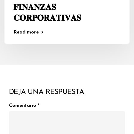
𝐅𝐈𝐍𝐀𝐍𝐙𝐀𝐒
𝐂𝐎𝐑𝐏𝐎𝐑𝐀𝐓𝐈𝐕𝐀𝐒
Read more
DEJA UNA RESPUESTA
Comentario
*